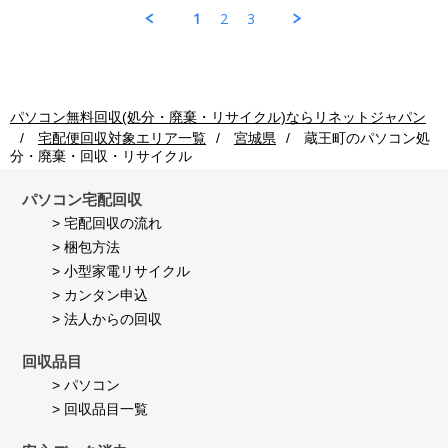
Jul
ソ
収
理
1
2
3
2026
コ
ご
も
ン
利
早
回
用
く
収
者
し
ご
様
て
利
on
頂
パソコン無料回収(処分・廃棄・リサイクル)ならリネットジャパン
用
24
き
宅配便回収対象エリア一覧
宮城県
蔵王町
のパソコン処
者
Jul
満
分・廃棄・回収・リサイクル
様
2026
足
on
し
24
て
パソコン宅配回収
Jul
い
> 宅配回収の流れ
2026
ま
> 梱包方法
す。
> 小型家電リサイクル
> カンタン申込
> 法人からの回収
回収品目
> パソコン
> 回収品目一覧