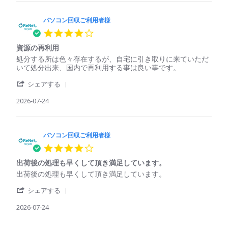
25
た
パ
回
処
Jul
ソ
収
理
2026
コ
パソコン回収ご利用者様
ご
さ
ン
利
れ
4.0
回
用
て
star
収
者
い
資源の再利用
rating
ご
様
る
Review
review
処分する所は色々存在するが、自宅に引き取りに来ていただ
利
on
印
by
stating
いて処分出来、国内で再利用する事は良い事です。
用
25
象
パ
資
者
Jul
'
ソ
源
シェアする
様
2026
Share
コ
の
on
Review
2026-07-24
ン
再
25
by
回
利
Jul
パ
収
用
2026
ソ
ご
コ
パソコン回収ご利用者様
利
ン
用
4.0
回
者
star
収
様
出荷後の処理も早くして頂き満足しています。
rating
ご
on
Review
review
出荷後の処理も早くして頂き満足しています。
利
24
by
stating
用
Jul
'
パ
出
シェアする
者
2026
Share
ソ
荷
様
Review
2026-07-24
コ
後
on
by
ン
の
24
パ
回
処