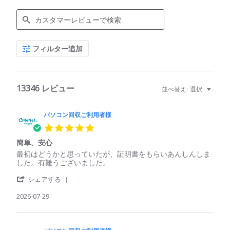
Search
フィルター追加
Reviews
13346 レビュー
並べ替え:
選択
パソコン回収ご利用者様
5.0
star
簡単、安心
rating
Review
review
最初はどうかと思っていたが、証明書をもらいあんしんしま
by
stating
した。有難うございました。
パ
簡
'
ソ
単、
シェアする
Share
コ
安
Review
2026-07-29
ン
心
by
回
パ
収
ソ
ご