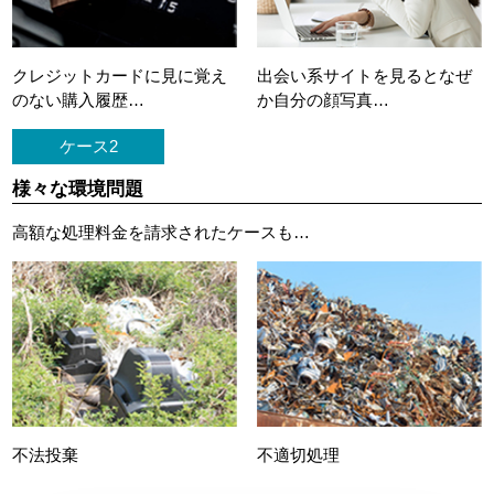
クレジットカードに
見に覚え
出会い系サイトを見ると
なぜ
のない購入履歴…
か自分の顔写真…
ケース2
様々な環境問題
高額な処理料金を請求されたケースも…
不法投棄
不適切処理