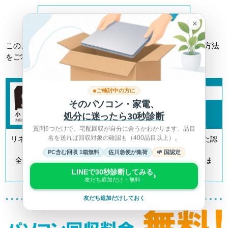
詳しくは総務省HPへ >
×
このようなトラブルに巻き込まれない為にも、正しい回収方法
をご利用ください。
ご検討中の方に
そのパソコン・家電、
処分に迷ったら30秒診断
質問6つだけで、宅配回収が自分に合うかわかります。品目
名を送れば回収対象の確認も（400品目以上）。
リネットジャパンは「小型家電リサイクル法」の認定を受けた認
定事業者です。
PC含む回収 1箱無料
佐川急便が集荷
🌱 国認定
全国700以上の自治体とも連携してリサイクルを推進していま
す。
LINEで30秒診断してみる
›
友だち追加だけ・無料
友だち追加だけしておく