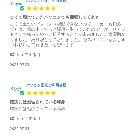
コ
パソコン回収ご利用者様
利
ン
用
5.0
回
者
star
収
様
古くて壊れていたパソコンでも回収してくれた
rating
ご
on
Review
review
古くて重たいパソコン（起動できないのでメーカーも頼め
利
29
by
stating
ず）は、家の中でずっと場所を取っていたのですが、リネッ
用
Jul
パ
古
トさんを知ってやっと処分することが出来ました。大変助か
者
2026
ソ
く
りました。ありがとうございました。他のパソコンも少しず
様
コ
て
つお願いして行きたいと思います。
on
ン
壊
29
'
回
れ
シェアする
Jul
Share
収
て
2026
Review
2026-07-25
ご
い
by
利
た
パ
用
パ
ソ
者
ソ
コ
パソコン回収ご利用者様
様
コ
ン
on
ン
5.0
回
25
で
star
収
Jul
も
確実には処理されている印象
rating
ご
2026
回
Review
review
確実には処理されている印象
利
収
by
stating
用
し
'
パ
確
シェアする
者
て
Share
ソ
実
様
く
Review
2026-07-25
コ
に
on
れ
by
ン
は