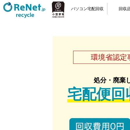
パソコン宅配回収
回収
小型家電リサイクル
宅配回収の流れ
カンタン申込
梱包方法
回収品
パソ
環境省認定
処分・廃棄
宅配便回