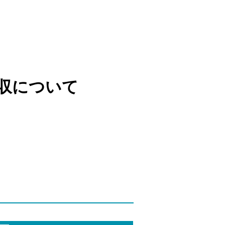
収について
）