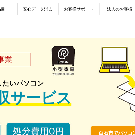
品目
安心データ消去
お客様サポート
法人のお客様
目一覧
コン
パソコンのデータ消去
携帯電話のデータ消去
よくある質問
お問い合わせ
お客様の声
マイページ
事業
したいパソコン
収サービス
白石市でパソコ