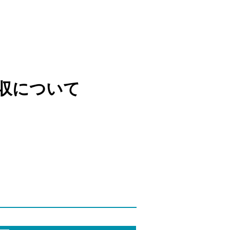
収について
）