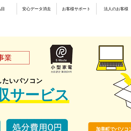
品目
安心データ消去
お客様サポート
法人のお客様
目一覧
コン
パソコンのデータ消去
携帯電話のデータ消去
よくある質問
お問い合わせ
お客様の声
マイページ
事業
したいパソコン
収サービス
加美町でパソコ