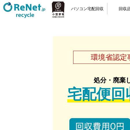
パソコン宅配回収
回収
小型家電リサイクル
宅配回収の流れ
カンタン申込
梱包方法
回収品
パソ
環境省認定
処分・廃棄
宅配便回