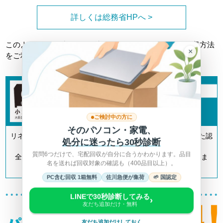
詳しくは総務省HPへ >
このようなトラブルに巻き込まれない為にも、正しい回収方法
×
をご利用ください。
ご検討中の方に
そのパソコン・家電、
リネットジャパンは「小型家電リサイクル法」の認定を受けた認
処分に迷ったら30秒診断
定事業者です。
質問6つだけで、宅配回収が自分に合うかわかります。品目
全国700以上の自治体とも連携してリサイクルを推進していま
名を送れば回収対象の確認も（400品目以上）。
す。
PC含む回収 1箱無料
佐川急便が集荷
🌱 国認定
LINEで30秒診断してみる
›
友だち追加だけ・無料
友だち追加だけしておく