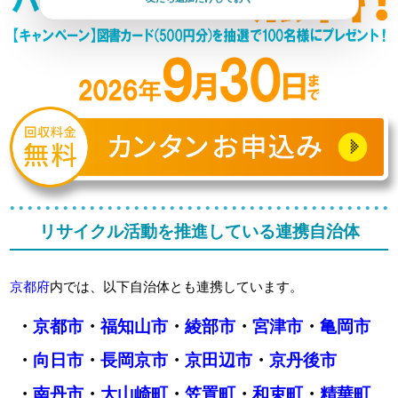
リサイクル活動を推進している連携自治体
京都府
内では、以下自治体とも連携しています。
・
京都市
・
福知山市
・
綾部市
・
宮津市
・
亀岡市
・
向日市
・
長岡京市
・
京田辺市
・
京丹後市
・
南丹市
・
大山崎町
・
笠置町
・
和束町
・
精華町