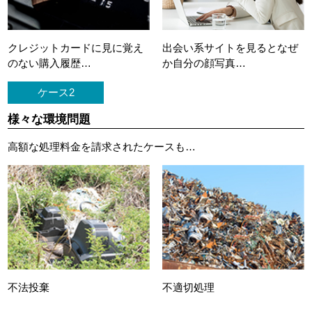
クレジットカードに
見に覚え
出会い系サイトを見ると
なぜ
のない購入履歴…
か自分の顔写真…
ケース2
様々な環境問題
高額な処理料金を請求されたケースも…
不法投棄
不適切処理