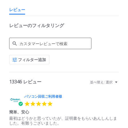
レビュー
レビューのフィルタリング
Search
フィルター追加
Reviews
13346 レビュー
並べ替え:
選択
パソコン回収ご利用者様
5.0
star
簡単、安心
rating
Review
review
最初はどうかと思っていたが、証明書をもらいあんしんしま
by
stating
した。有難うございました。
パ
簡