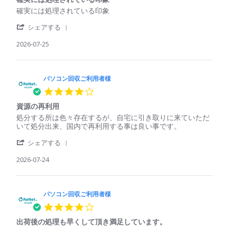
rating
ご
2026
回
Review
review
確実には処理されている印象
利
収
by
stating
用
し
'
パ
確
シェアする
者
て
Share
ソ
実
様
く
Review
2026-07-25
コ
に
on
れ
by
ン
は
25
た
パ
回
処
Jul
ソ
収
理
2026
コ
パソコン回収ご利用者様
ご
さ
ン
利
れ
4.0
回
用
て
star
収
者
い
資源の再利用
rating
ご
様
る
Review
review
処分する所は色々存在するが、自宅に引き取りに来ていただ
利
on
印
by
stating
いて処分出来、国内で再利用する事は良い事です。
用
25
象
パ
資
者
Jul
'
ソ
源
シェアする
様
2026
Share
コ
の
on
Review
2026-07-24
ン
再
25
by
回
利
Jul
パ
収
用
2026
ソ
ご
コ
パソコン回収ご利用者様
利
ン
用
4.0
回
者
star
収
様
出荷後の処理も早くして頂き満足しています。
rating
ご