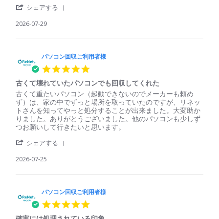
'
ソ
単、
シェアする
Share
コ
安
Review
2026-07-29
ン
心
by
回
パ
収
ソ
ご
コ
パソコン回収ご利用者様
利
ン
用
5.0
回
者
star
収
様
古くて壊れていたパソコンでも回収してくれた
rating
ご
on
Review
review
古くて重たいパソコン（起動できないのでメーカーも頼め
利
29
by
stating
ず）は、家の中でずっと場所を取っていたのですが、リネッ
用
Jul
パ
古
トさんを知ってやっと処分することが出来ました。大変助か
者
2026
ソ
く
りました。ありがとうございました。他のパソコンも少しず
様
コ
て
つお願いして行きたいと思います。
on
ン
壊
29
'
回
れ
シェアする
Jul
Share
収
て
2026
Review
2026-07-25
ご
い
by
利
た
パ
用
パ
ソ
者
ソ
コ
パソコン回収ご利用者様
様
コ
ン
on
ン
5.0
回
25
で
star
収
Jul
も
確実には処理されている印象