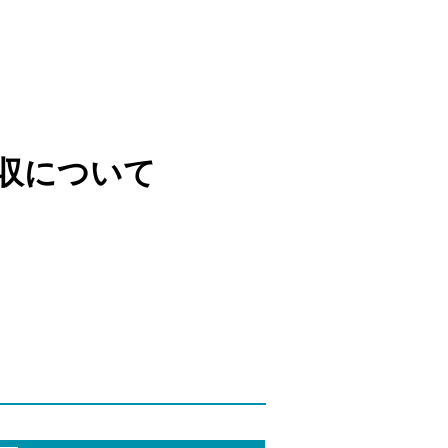
収について
）