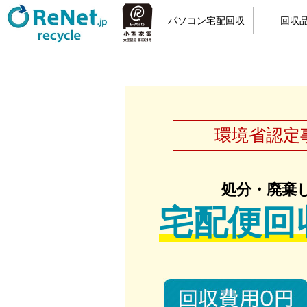
パソコン宅配回収
回収
小型家電リサイクル
宅配回収の流れ
カンタン申込
梱包方法
回収品
パソ
環境省認定
処分・廃棄
宅配便回