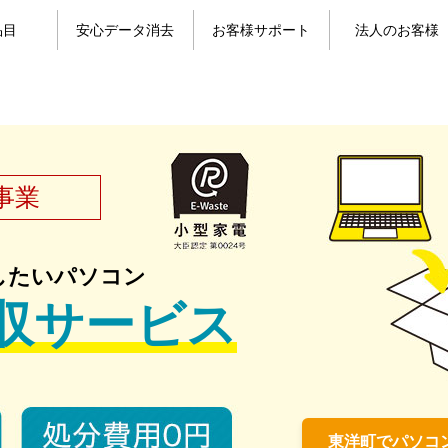
品目
安心データ消去
お客様サポート
法人のお客様
目一覧
コン
パソコンのデータ消去
携帯電話のデータ消去
よくある質問
お問い合わせ
お客様の声
マイページ
事業
したいパソコン
収サービス
東洋町でパソコ