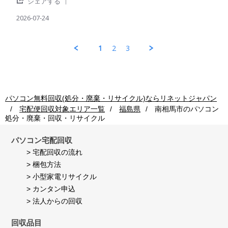
'
パ
出
シェアする
者
2026
Share
ソ
荷
様
Review
2026-07-24
コ
後
on
by
ン
の
24
パ
回
処
Jul
ソ
収
理
1
2
3
2026
コ
ご
も
ン
利
早
回
用
く
収
者
し
ご
様
て
利
on
頂
パソコン無料回収(処分・廃棄・リサイクル)ならリネットジャパン
用
24
き
宅配便回収対象エリア一覧
福島県
南相馬市
のパソコン
者
Jul
満
処分・廃棄・回収・リサイクル
様
2026
足
on
し
24
て
パソコン宅配回収
Jul
い
> 宅配回収の流れ
2026
ま
> 梱包方法
す。
> 小型家電リサイクル
> カンタン申込
> 法人からの回収
回収品目