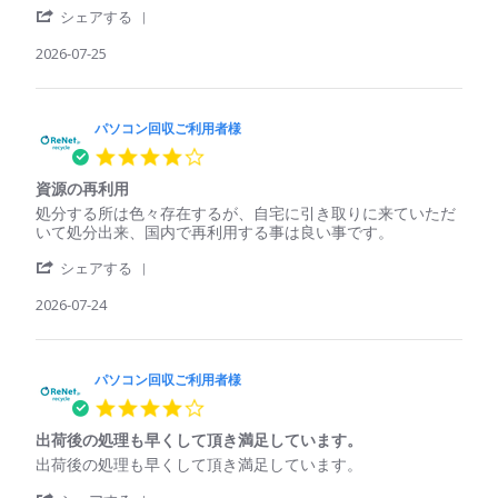
用
し
'
パ
確
シェアする
者
て
Share
ソ
実
様
く
Review
2026-07-25
コ
に
on
れ
by
ン
は
25
た
パ
回
処
Jul
ソ
収
理
2026
コ
パソコン回収ご利用者様
ご
さ
ン
利
れ
4.0
回
用
て
star
収
者
い
資源の再利用
rating
ご
様
る
Review
review
処分する所は色々存在するが、自宅に引き取りに来ていただ
利
on
印
by
stating
いて処分出来、国内で再利用する事は良い事です。
用
25
象
パ
資
者
Jul
'
ソ
源
シェアする
様
2026
Share
コ
の
on
Review
2026-07-24
ン
再
25
by
回
利
Jul
パ
収
用
2026
ソ
ご
コ
パソコン回収ご利用者様
利
ン
用
4.0
回
者
star
収
様
出荷後の処理も早くして頂き満足しています。
rating
ご
on
Review
review
出荷後の処理も早くして頂き満足しています。
利
24
by
stating
用
Jul