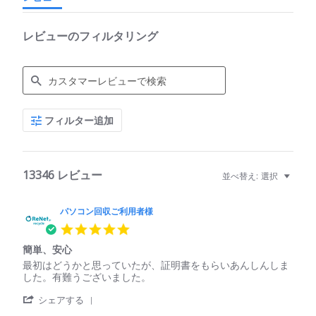
レビューのフィルタリング
Search
フィルター追加
Reviews
13346 レビュー
並べ替え:
選択
パソコン回収ご利用者様
5.0
star
簡単、安心
rating
Review
review
最初はどうかと思っていたが、証明書をもらいあんしんしま
by
stating
した。有難うございました。
パ
簡
'
ソ
単、
シェアする
Share
コ
安