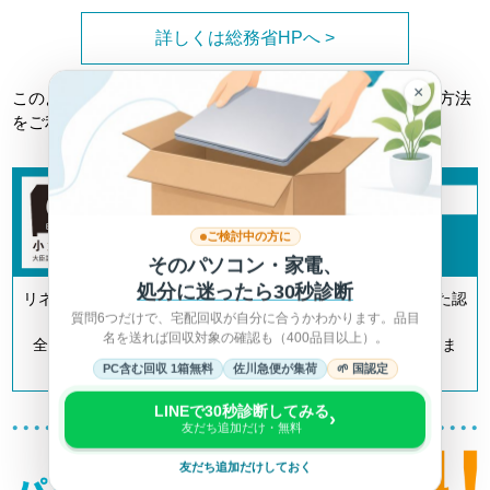
詳しくは総務省HPへ >
×
このようなトラブルに巻き込まれない為にも、正しい回収方法
をご利用ください。
ご検討中の方に
そのパソコン・家電、
処分に迷ったら30秒診断
リネットジャパンは「小型家電リサイクル法」の認定を受けた認
質問6つだけで、宅配回収が自分に合うかわかります。品目
定事業者です。
名を送れば回収対象の確認も（400品目以上）。
全国700以上の自治体とも連携してリサイクルを推進していま
す。
PC含む回収 1箱無料
佐川急便が集荷
🌱 国認定
LINEで30秒診断してみる
›
友だち追加だけ・無料
友だち追加だけしておく