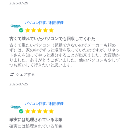
Review
2026-07-29
ン
心
by
回
パ
収
ソ
ご
コ
パソコン回収ご利用者様
利
ン
用
5.0
回
者
star
収
様
古くて壊れていたパソコンでも回収してくれた
rating
ご
on
Review
review
古くて重たいパソコン（起動できないのでメーカーも頼め
利
29
by
stating
ず）は、家の中でずっと場所を取っていたのですが、リネッ
用
Jul
パ
古
トさんを知ってやっと処分することが出来ました。大変助か
者
2026
ソ
く
りました。ありがとうございました。他のパソコンも少しず
様
コ
て
つお願いして行きたいと思います。
on
ン
壊
29
'
回
れ
シェアする
Jul
Share
収
て
2026
Review
2026-07-25
ご
い
by
利
た
パ
用
パ
ソ
者
ソ
コ
パソコン回収ご利用者様
様
コ
ン
on
ン
5.0
回
25
で
star
収
Jul
も
確実には処理されている印象
rating
ご
2026
回
Review
review
確実には処理されている印象
利
収
by
stating