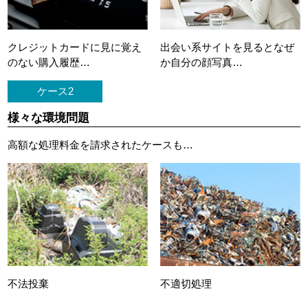
クレジットカードに
見に覚え
出会い系サイトを見ると
なぜ
のない購入履歴…
か自分の顔写真…
ケース2
様々な環境問題
高額な処理料金を請求されたケースも…
不法投棄
不適切処理