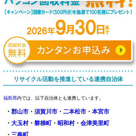
リサイクル活動を推進している連携自治体
福島県
内では、以下自治体とも連携しています。
・
郡山市
・
須賀川市
・
二本松市
・
本宮市
・
大玉村
・
磐梯町
・
昭和村
・
会津美里町
・
三春町