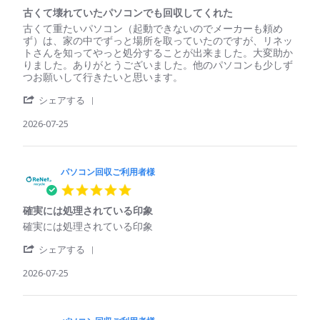
star
収
様
古くて壊れていたパソコンでも回収してくれた
rating
ご
on
Review
review
古くて重たいパソコン（起動できないのでメーカーも頼め
利
29
by
stating
ず）は、家の中でずっと場所を取っていたのですが、リネッ
用
Jul
パ
古
トさんを知ってやっと処分することが出来ました。大変助か
者
2026
ソ
く
りました。ありがとうございました。他のパソコンも少しず
様
コ
て
つお願いして行きたいと思います。
on
ン
壊
29
'
回
れ
シェアする
Jul
Share
収
て
2026
Review
2026-07-25
ご
い
by
利
た
パ
用
パ
ソ
者
ソ
コ
パソコン回収ご利用者様
様
コ
ン
on
ン
5.0
回
25
で
star
収
Jul
も
確実には処理されている印象
rating
ご
2026
回
Review
review
確実には処理されている印象
利
収
by
stating
用
し
'
パ
確
シェアする
者
て
Share
ソ
実
様
く
Review
2026-07-25
コ
に
on
れ
by
ン
は
25
た
パ
回
処
Jul
ソ
収
理
2026