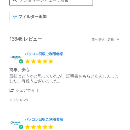
Search
フィルター追加
Reviews
13346 レビュー
並べ替え:
選択
パソコン回収ご利用者様
5.0
star
簡単、安心
rating
Review
review
最初はどうかと思っていたが、証明書をもらいあんしんしま
by
stating
した。有難うございました。
パ
簡
'
ソ
単、
シェアする
Share
コ
安
Review
2026-07-29
ン
心
by
回
パ
収
ソ
ご
コ
パソコン回収ご利用者様
利
ン
用
5.0
回
者