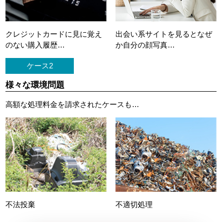
クレジットカードに
見に覚え
出会い系サイトを見ると
なぜ
のない購入履歴…
か自分の顔写真…
ケース2
様々な環境問題
高額な処理料金を請求されたケースも…
不法投棄
不適切処理