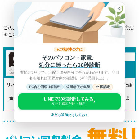
×
詳しくは総務省HPへ >
このようなトラブルに巻き込まれない為にも、正しい回収方法
をご利用ください。
ご検討中の方に
そのパソコン・家電、
処分に迷ったら30秒診断
質問6つだけで、宅配回収が自分に合うかわかります。品目
名を送れば回収対象の確認も（400品目以上）。
リネットジャパンは「小型家電リサイクル法」の認定を受けた認
PC含む回収 1箱無料
佐川急便が集荷
🌱 国認定
定事業者です。
全国700以上の自治体とも連携してリサイクルを推進していま
LINEで30秒診断してみる
›
友だち追加だけ・無料
す。
友だち追加だけしておく