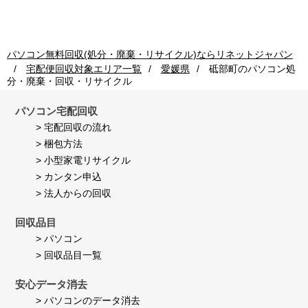
ン
利
早
回
用
く
収
者
し
ご
様
て
利
on
頂
パソコン無料回収(処分・廃棄・リサイクル)ならリネットジャパン
用
24
き
宅配便回収対象エリア一覧
愛媛県
砥部町
のパソコン処
者
Jul
満
分・廃棄・回収・リサイクル
様
2026
足
on
し
24
て
パソコン宅配回収
Jul
い
> 宅配回収の流れ
2026
ま
> 梱包方法
す。
> 小型家電リサイクル
> カンタン申込
> 法人からの回収
回収品目
> パソコン
> 回収品目一覧
安心データ消去
> パソコンのデータ消去