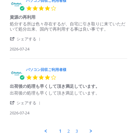
コ
パソコン回収ご利用者様
ご
さ
ン
利
れ
4.0
回
用
て
star
収
者
い
資源の再利用
rating
ご
様
る
Review
review
処分する所は色々存在するが、自宅に引き取りに来ていただ
利
on
印
by
stating
いて処分出来、国内で再利用する事は良い事です。
用
25
象
パ
資
者
Jul
'
ソ
源
シェアする
様
2026
Share
コ
の
on
Review
2026-07-24
ン
再
25
by
回
利
Jul
パ
収
用
2026
ソ
ご
コ
パソコン回収ご利用者様
利
ン
用
4.0
回
者
star
収
様
出荷後の処理も早くして頂き満足しています。
rating
ご
on
Review
review
出荷後の処理も早くして頂き満足しています。
利
24
by
stating
用
Jul
'
パ
出
シェアする
者
2026
Share
ソ
荷
様
Review
2026-07-24
コ
後
on
by
ン
の
24
パ
回
処
Jul
ソ
収
理
1
2
3
2026
コ
ご
も