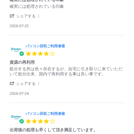
rating
ご
2026
回
Review
review
確実には処理されている印象
利
収
by
stating
用
し
'
パ
確
シェアする
者
て
Share
ソ
実
様
く
Review
2026-07-25
コ
に
on
れ
by
ン
は
25
た
パ
回
処
Jul
ソ
収
理
2026
コ
パソコン回収ご利用者様
ご
さ
ン
利
れ
4.0
回
用
て
star
収
者
い
資源の再利用
rating
ご
様
る
Review
review
処分する所は色々存在するが、自宅に引き取りに来ていただ
利
on
印
by
stating
いて処分出来、国内で再利用する事は良い事です。
用
25
象
パ
資
者
Jul
'
ソ
源
シェアする
様
2026
Share
コ
の
on
Review
2026-07-24
ン
再
25
by
回
利
Jul
パ
収
用
2026
ソ
ご
コ
パソコン回収ご利用者様
利
ン
用
4.0
回
者
star
収
様
出荷後の処理も早くして頂き満足しています。
rating
ご