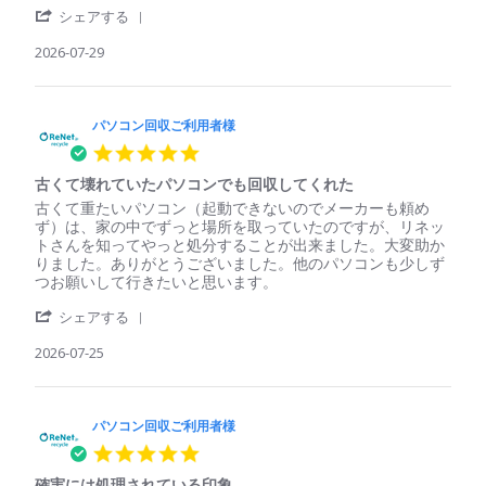
'
ソ
単、
シェアする
Share
コ
安
Review
2026-07-29
ン
心
by
回
パ
収
ソ
ご
コ
パソコン回収ご利用者様
利
ン
用
5.0
回
者
star
収
様
古くて壊れていたパソコンでも回収してくれた
rating
ご
on
Review
review
古くて重たいパソコン（起動できないのでメーカーも頼め
利
29
by
stating
ず）は、家の中でずっと場所を取っていたのですが、リネッ
用
Jul
パ
古
トさんを知ってやっと処分することが出来ました。大変助か
者
2026
ソ
く
りました。ありがとうございました。他のパソコンも少しず
様
コ
て
つお願いして行きたいと思います。
on
ン
壊
29
'
回
れ
シェアする
Jul
Share
収
て
2026
Review
2026-07-25
ご
い
by
利
た
パ
用
パ
ソ
者
ソ
コ
パソコン回収ご利用者様
様
コ
ン
on
ン
5.0
回
25
で
star
収
Jul
も
確実には処理されている印象