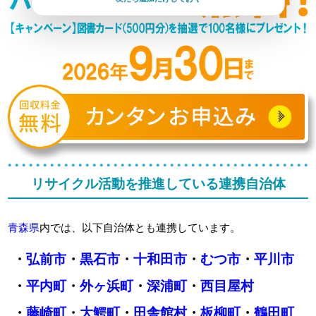
リサイクル活動を推進している連携自治体
青森県
内では、以下自治体とも連携しています。
・
弘前市
・
黒石市
・
十和田市
・
むつ市
・
平川市
・
平内町
・
外ヶ浜町
・
深浦町
・
西目屋村
・
藤崎町
・
大鰐町
・
田舎館村
・
板柳町
・
鶴田町