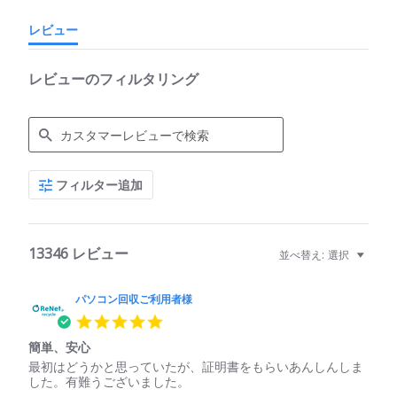
レビュー
レビューのフィルタリング
Search
フィルター追加
Reviews
13346 レビュー
並べ替え:
選択
パソコン回収ご利用者様
5.0
star
簡単、安心
rating
Review
review
最初はどうかと思っていたが、証明書をもらいあんしんしま
by
stating
した。有難うございました。
パ
簡