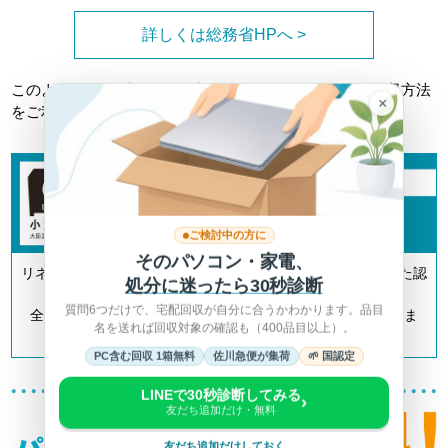
詳しくは総務省HPへ >
このようなトラブルに巻き込まれない為にも、正しい回収方法
×
をご利用ください。
ご検討中の方に
そのパソコン・家電、
リネットジャパンは「小型家電リサイクル法」の認定を受けた認
処分に迷ったら30秒診断
定事業者です。
質問6つだけで、宅配回収が自分に合うかわかります。品目
全国700以上の自治体とも連携してリサイクルを推進していま
名を送れば回収対象の確認も（400品目以上）。
す。
PC含む回収 1箱無料
佐川急便が集荷
🌱 国認定
LINEで30秒診断してみる
›
友だち追加だけ・無料
友だち追加だけしておく