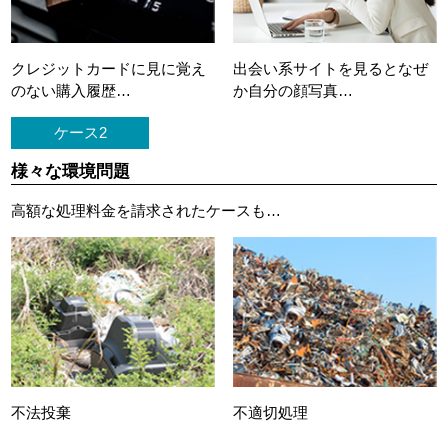
クレジットカードに
見に覚え
出会い系サイトを見ると
なぜ
のない購入履歴…
か自分の顔写真…
ケース2
様々な環境問題
高額な処理料金を請求されたケースも…
不法投棄
不適切処理