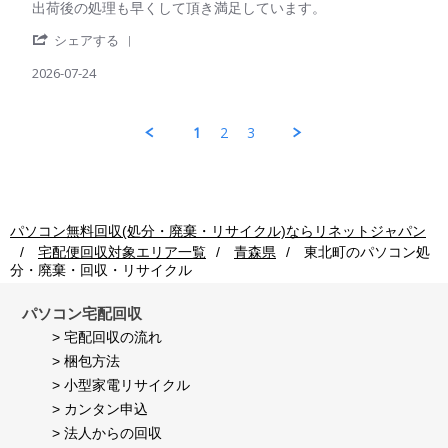
on
Review
review
出荷後の処理も早くして頂き満足しています。
利
24
by
stating
用
Jul
'
パ
出
シェアする
者
2026
Share
ソ
荷
様
Review
2026-07-24
コ
後
on
by
ン
の
24
パ
回
処
Jul
ソ
収
理
1
2
3
2026
コ
ご
も
ン
利
早
回
用
く
収
者
し
ご
様
て
利
on
頂
パソコン無料回収(処分・廃棄・リサイクル)ならリネットジャパン
用
24
き
宅配便回収対象エリア一覧
青森県
東北町
のパソコン処
者
Jul
満
分・廃棄・回収・リサイクル
様
2026
足
on
し
24
て
パソコン宅配回収
Jul
い
> 宅配回収の流れ
2026
ま
> 梱包方法
す。
> 小型家電リサイクル
> カンタン申込
> 法人からの回収