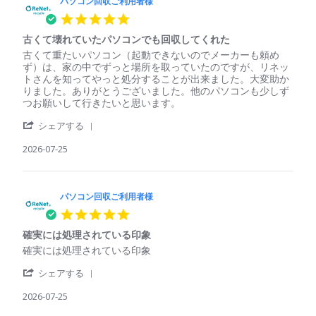
コ
パソコン回収ご利用者様
利
ン
用
5.0
回
者
star
収
様
古くて壊れていたパソコンでも回収してくれた
rating
ご
on
Review
review
古くて重たいパソコン（起動できないのでメーカーも頼め
利
29
by
stating
ず）は、家の中でずっと場所を取っていたのですが、リネッ
用
Jul
パ
古
トさんを知ってやっと処分することが出来ました。大変助か
者
2026
ソ
く
りました。ありがとうございました。他のパソコンも少しず
様
コ
て
つお願いして行きたいと思います。
on
ン
壊
29
'
回
れ
シェアする
Jul
Share
収
て
2026
Review
2026-07-25
ご
い
by
利
た
パ
用
パ
ソ
者
ソ
コ
パソコン回収ご利用者様
様
コ
ン
on
ン
5.0
回
25
で
star
収
Jul
も
確実には処理されている印象
rating
ご
2026
回
Review
review
確実には処理されている印象
利
収
by
stating
用
し
'
パ
確
シェアする
者
て
Share
ソ
実
様
く
Review
2026-07-25
コ
に
on
れ
by
ン
は