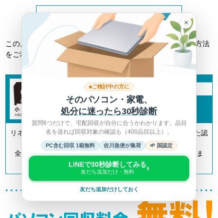
詳しくは総務省HPへ >
×
このようなトラブルに巻き込まれない為にも、正しい回収方法
をご利用ください。
ご検討中の方に
そのパソコン・家電、
処分に迷ったら30秒診断
質問6つだけで、宅配回収が自分に合うかわかります。品目
名を送れば回収対象の確認も（400品目以上）。
リネットジャパンは「小型家電リサイクル法」の認定を受けた認
定事業者です。
PC含む回収 1箱無料
佐川急便が集荷
🌱 国認定
全国700以上の自治体とも連携してリサイクルを推進していま
す。
LINEで30秒診断してみる
›
友だち追加だけ・無料
友だち追加だけしておく