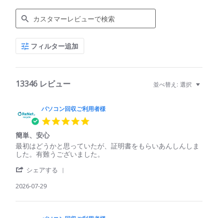
Search
フィルター追加
Reviews
13346 レビュー
並べ替え:
選択
パソコン回収ご利用者様
5.0
star
簡単、安心
rating
Review
review
最初はどうかと思っていたが、証明書をもらいあんしんしま
by
stating
した。有難うございました。
パ
簡
'
ソ
単、
シェアする
Share
コ
安
Review
2026-07-29
ン
心
by
回
パ
収
ソ
ご