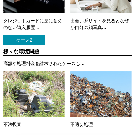
クレジットカードに
見に覚え
出会い系サイトを見ると
なぜ
のない購入履歴…
か自分の顔写真…
ケース2
様々な環境問題
高額な処理料金を請求されたケースも…
不法投棄
不適切処理