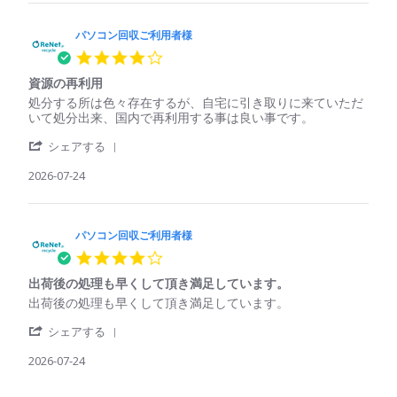
25
た
パ
回
処
Jul
ソ
収
理
2026
コ
パソコン回収ご利用者様
ご
さ
ン
利
れ
4.0
回
用
て
star
収
者
い
資源の再利用
rating
ご
様
る
Review
review
処分する所は色々存在するが、自宅に引き取りに来ていただ
利
on
印
by
stating
いて処分出来、国内で再利用する事は良い事です。
用
25
象
パ
資
者
Jul
'
ソ
源
シェアする
様
2026
Share
コ
の
on
Review
2026-07-24
ン
再
25
by
回
利
Jul
パ
収
用
2026
ソ
ご
コ
パソコン回収ご利用者様
利
ン
用
4.0
回
者
star
収
様
出荷後の処理も早くして頂き満足しています。
rating
ご
on
Review
review
出荷後の処理も早くして頂き満足しています。
利
24
by
stating
用
Jul
'
パ
出
シェアする
者
2026
Share
ソ
荷
様
Review
2026-07-24
コ
後
on
by
ン
の
24
パ
回
処