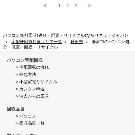
Jul
ソ
収
理
1
2
3
2026
コ
ご
も
ン
利
早
回
用
く
収
者
し
ご
様
て
利
on
頂
パソコン無料回収(処分・廃棄・リサイクル)ならリネットジャパン
用
24
き
宅配便回収対象エリア一覧
秋田県
湯沢市
のパソコン処
者
Jul
満
分・廃棄・回収・リサイクル
様
2026
足
on
し
24
て
パソコン宅配回収
Jul
い
> 宅配回収の流れ
2026
ま
> 梱包方法
す。
> 小型家電リサイクル
> カンタン申込
> 法人からの回収
回収品目
> パソコン
> 回収品目一覧