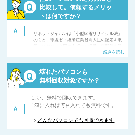
⇒
小型家電リサイクルとは
比較して。依頼するメリッ
トは何ですか？
リネットジャパンは「小型家電リサイクル法」
のもと、環境省・経済産業省両大臣の認定を取
得しており、全国の市町村と提携し宅配便を活
+ 続きを読む
用した使用済みパソコン等小型家電の回収・リ
サイクルを行っています。
申し込みから回収まで「簡単」3ステップで最短
壊れたパソコンも
翌日・年中無休でご利用いただけます。どんな
パソコンでも回収OK、さらに小型家電も一緒に
無料回収対象ですか？
同梱することができます。
また、パソコン処分・廃棄時に困るデータ消去
も、「安心」サポートしています。データ消去
はい、無料で回収できます。
ソフトの無料提供や、おまかせ安全消去サービ
1箱に入れば何台入れても無料です。
スをご利用いただきデータ消去証明書も発行で
きます。
⇒
どんなパソコンでも回収できます
国の認定を取得しているリネットジャパンで
「簡単」「便利」「安心」なサービスをご利用
ください。