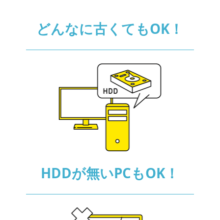
どんなに古くても
OK！
HDDが無いPCも
OK！