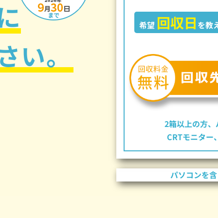
に
回収日
希望
を教
さい。
2箱以上の方、
CRTモニタ
パソコンを含