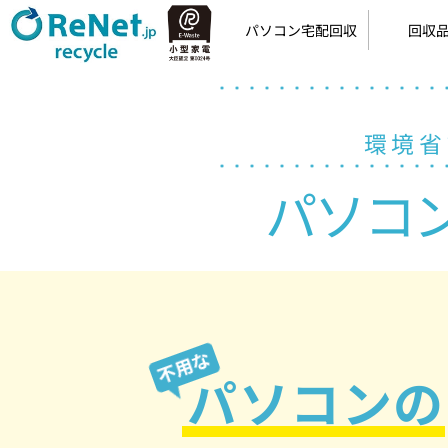
パソコン宅配回収
回収
小型家電リサイクル
宅配回収の流れ
カンタン申込
梱包方法
回収品
パソ
環境省
パソコ
パソコンの