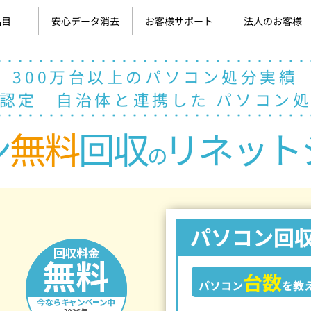
品目
安心データ消去
お客様サポート
法人のお客様
目一覧
コン
パソコンのデータ消去
携帯電話のデータ消去
よくある質問
お問い合わせ
お客様の声
マイページ
300万台以上のパソコン処分実績
認定 自治体と連携した パソコン
ン
無料
回収
リネット
の
パソコン回
台数
パソコン
を教