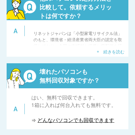
⇒
小型家電リサイクルとは
比較して。依頼するメリッ
トは何ですか？
リネットジャパンは「小型家電リサイクル法」
のもと、環境省・経済産業省両大臣の認定を取
得しており、全国の市町村と提携し宅配便を活
+ 続きを読む
用した使用済みパソコン等小型家電の回収・リ
サイクルを行っています。
申し込みから回収まで「簡単」3ステップで最短
壊れたパソコンも
翌日・年中無休でご利用いただけます。どんな
パソコンでも回収OK、さらに小型家電も一緒に
無料回収対象ですか？
同梱することができます。
また、パソコン処分・廃棄時に困るデータ消去
も、「安心」サポートしています。データ消去
はい、無料で回収できます。
ソフトの無料提供や、おまかせ安全消去サービ
1箱に入れば何台入れても無料です。
スをご利用いただきデータ消去証明書も発行で
きます。
⇒
どんなパソコンでも回収できます
国の認定を取得しているリネットジャパンで
「簡単」「便利」「安心」なサービスをご利用
ください。