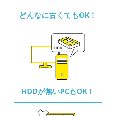
どんなに古くても
OK！
HDDが無いPCも
OK！